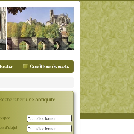
Rechercher une antiquité
poque
pe d'objet