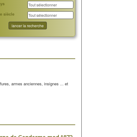
ays
e siècle
ffures, armes anciennes, insignes ... et