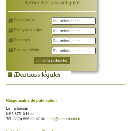
Rechercher une antiquité
Par epoque
Par type d'objet
Par pays
Par xxe siècle
Responsable de publication
Le Fantassin
BP5 87510 Nieul
Tél. 33(0) 555 32 67 92 -
info@lefantassin.fr