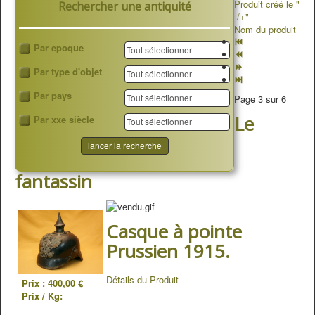
Produit créé le "
Rechercher une antiquité
-/+"
Nom du produit
Par epoque
Par type d'objet
Par pays
Page 3 sur 6
Le
Par xxe siècle
fantassin
Casque à pointe
Prussien 1915.
Détails du Produit
Prix :
400,00 €
Prix / Kg: