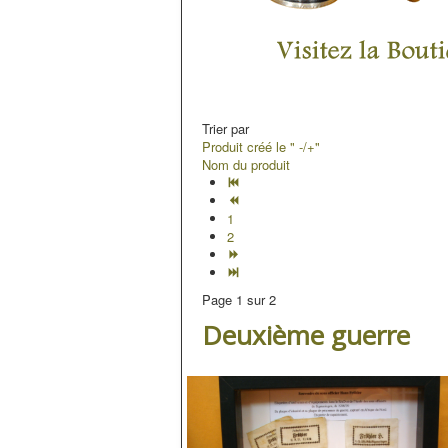
Trier par
Produit créé le " -/+"
Nom du produit
1
2
Page 1 sur 2
Deuxième guerre