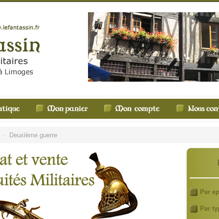
e
-
Deuxième guerre
Par e
Par ty