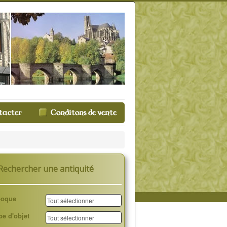
Rechercher une antiquité
poque
pe d'objet