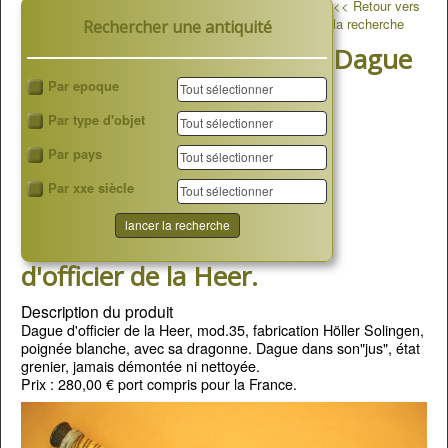
<< Retour vers
la recherche
Rechercher une antiquité
Dague
Par epoque
Par type d'objet
Par pays
Par xxe siècle
d'officier de la Heer.
Description du produit
Dague d'officier de la Heer, mod.35, fabrication Höller Solingen,
poignée blanche, avec sa dragonne. Dague dans son"jus", état
grenier, jamais démontée ni nettoyée.
Prix : 280,00 € port compris pour la France.