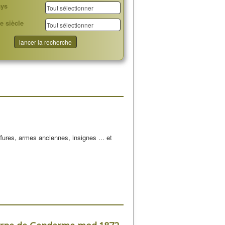
ays
e siècle
ffures, armes anciennes, insignes ... et