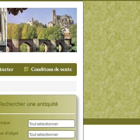
Rechercher une antiquité
poque
pe d'objet