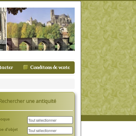
Rechercher une antiquité
poque
pe d'objet