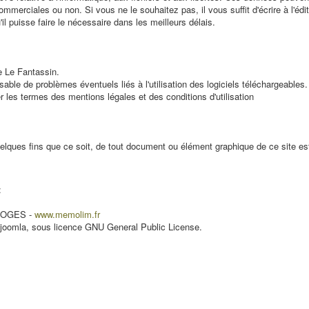
mmerciales ou non. Si vous ne le souhaitez pas, il vous suffit d'écrire à l'édi
l puisse faire le nécessaire dans les meilleurs délais.
de
Le Fantassin
.
able de problèmes éventuels liés à l'utilisation des logiciels téléchargeables.
r les termes des mentions légales et des conditions d'utilisation
à quelques fins que ce soit, de tout document ou élément graphique de ce site es
:
IMOGES -
www.memolim.fr
 joomla, sous licence GNU General Public License.